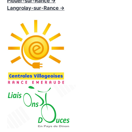
Plouër-sur-
Rance →
Langrolay-sur-Rance →