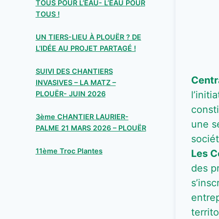
TOUS POUR L’EAU- L’EAU POUR
TOUS !
UN TIERS-LIEU À PLOUËR ? DE
L’IDÉE AU PROJET PARTAGÉ !
SUIVI DES CHANTIERS
Centr
INVASIVES – LA MATZ –
l’init
PLOUËR- JUIN 2026
const
3ème CHANTIER LAURIER-
une s
PALME 21 MARS 2026 – PLOUËR
socié
11ème Troc Plantes
Les C
des p
s’insc
entre
territ