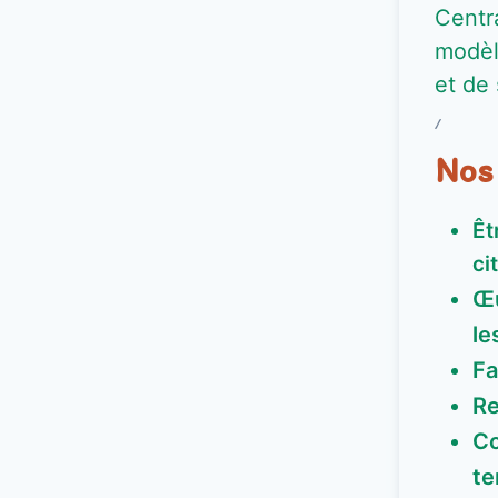
Centr
modèl
et de
/
Nos
Êt
ci
Œu
le
Fa
Re
Co
te