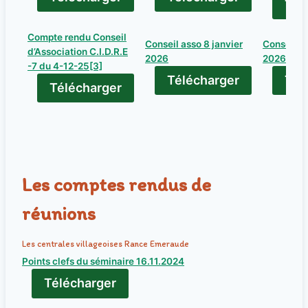
Tél
Compte rendu Conseil
Conseil asso 8 janvier
Conseil as
d’Association C.I.D.R.E
2026
2026[82]
-7 du 4-12-25[3]
Télécharger
Tél
Télécharger
Les comptes rendus de
réunions
Les centrales villageoises Rance Emeraud
e
Points clefs du séminaire 16.11.2024
Télécharger