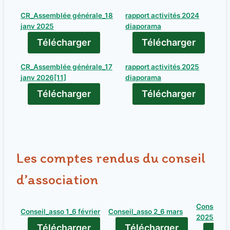
CR_Assemblée générale_18
rapport activités 2024
janv 2025
diaporama
Télécharger
Télécharger
CR_Assemblée générale_17
rapport activités 2025
janv 2026[11]
diaporama
Télécharger
Télécharger
Les comptes rendus du conseil
d’association
Conseil as
Conseil_asso 1_6 février
Conseil_asso 2_6 mars
2025_v2
Télécharger
Télécharger