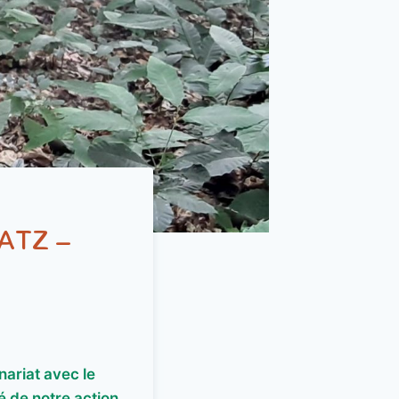
ATZ –
nariat avec le
é de notre action.