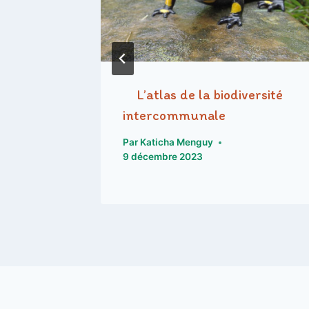
OUËR ?
L’atlas de la biodiversité
T
intercommunale
Par
Katicha Menguy
9 décembre 2023
in 2026