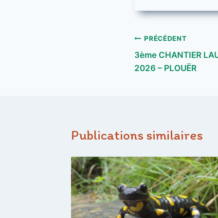
Navigation
PRÉCÉDENT
3ème CHANTIER LAU
de
2026 – PLOUËR
l’article
Publications similaires