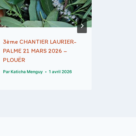
3ème CHANTIER LAURIER-
9ème T
PALME 21 MARS 2026 –
Par
Katich
PLOUËR
Par
Katicha Menguy
1 avril 2026