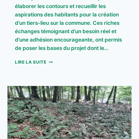
élaborer les contours et recueillir les
aspirations des habitants pour la création
d’un tiers-lieu sur la commune. Ces riches
échanges témoignant d’un besoin réel et
d’une adhésion encourageante, ont permis
de poser les bases du projet dont le…
UN
LIRE LA SUITE
TIERS-
LIEU
À
PLOUËR ?
DE
L’IDÉE
AU
PROJET
PARTAGÉ
!