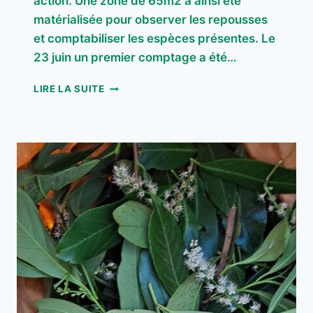
action. Une zone de 65m2 a ainsi été
matérialisée pour observer les repousses
et comptabiliser les espèces présentes. Le
23 juin un premier comptage a été…
SUIVI
LIRE LA SUITE
DES
CHANTIERS
INVASIVES
–
LA
MATZ
–
PLOUËR-
JUIN
2026