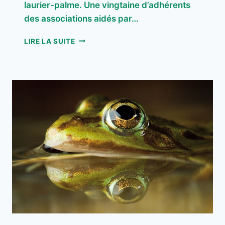
laurier-palme. Une vingtaine d’adhérents
des associations aidés par…
3ÈME
LIRE LA SUITE
CHANTIER
LAURIER-
PALME
21
MARS
2026
–
PLOUËR