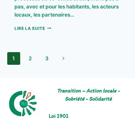
pas, avec et pour les habitants, les acteurs
locaux, les partenaires…
TIERS-
LIRE LA SUITE
LIEU
DE
PLOUËR-
SUR-
Navigation
Page
1
2
3
RANCE
de
suivante
page
Transition – Action locale -
Sobriété - Solidarité
Loi 1901