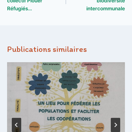
collectif Plouër
biodiversité
l’article
Réfugiés…
intercommunale
Publications similaires